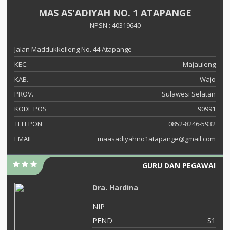
MAS AS'ADIYAH NO. 1 ATAPANGE
NPSN : 40319640
Jalan Maddukkelleng No. 44 Atapange
KEC.
Majauleng
KAB.
Wajo
PROV.
Sulawesi Selatan
KODE POS
90991
TELEPON
0852-8246-5932
EMAIL
maasadiyahno1atapange@gmail.com
GURU DAN PEGAWAI
Dra. Hardina
NIP
S1
PEND
S1