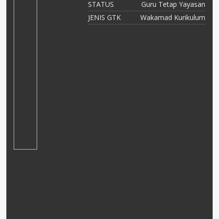
an
STATUS
Guru Tetap Yayasan
as
JENIS GTK
Wakamad Kurikulum